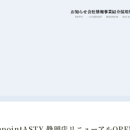
このページの本文へ移動
お知らせ
会社情報
事業紹介
採用
NEWS
COMPANY
BUSINESS
RECR
prepointASTY 静岡店リニューアルOPE