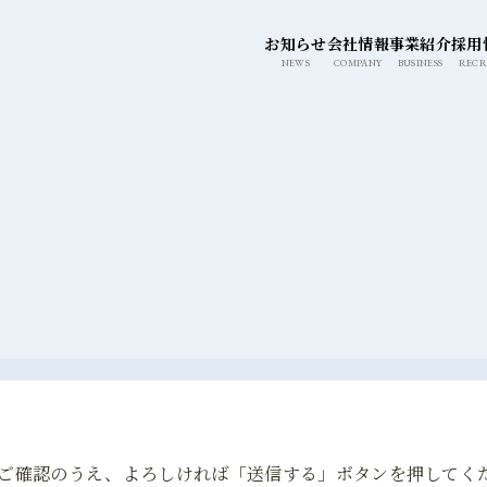
このページの本文へ移動
お知らせ
会社情報
事業紹介
採用
NEWS
COMPANY
BUSINESS
RECR
ご確認のうえ、
よろしければ「送信する」ボタンを
押してく